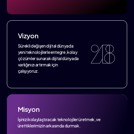
Vizyon
Sürekli değişen dijital dünyada
yeni teknolojilerle entegre, kolay
çözümler sunarak dijital dünyada
varlığınızı artırmak için
çalışıyoruz.
Misyon
İşinizi kolaylaştıracak teknolojiler üretmek, ve
ürettiklerimizin arkasında durmak.