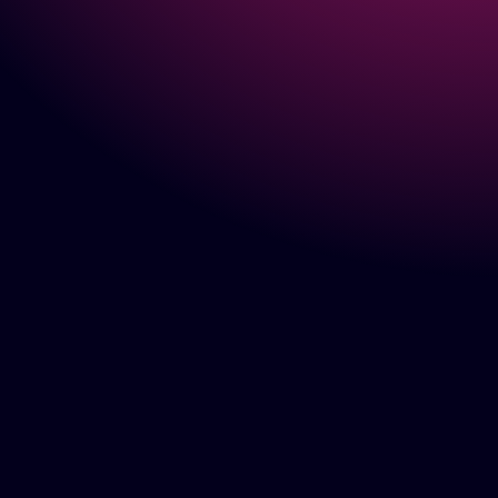
VReators olarak, tasarım, pazarlama ve yazılım
alanındaki tecrübelerimizi VR, AR,MR - XR ile
birleştirerek şirketlerin bu alandaki teknolojiye
entegrasyonlarını sağlıyoruz.